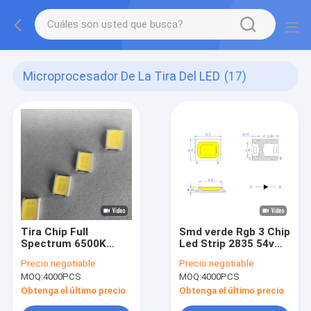
Microprocesador De La Tira Del LED
(17)
Tira Chip Full
Smd verde Rgb 3 Chip
Spectrum 6500K
Led Strip 2835 54v
150MA de la eficacia
para crece ligero
Precio:
negotiable
Precio:
negotiable
alta 3V 2835 SMD
MOQ:
4000PCS
MOQ:
4000PCS
LED
Obtenga el último precio
Obtenga el último precio