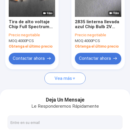
VR Show
Sobre nosotros
Tira de alto voltaje
2835 linterna llevada
Chip Full Spectrum
azul Chip Bulb 2V
Viaje de la fábrica
Led Chips de 18v
para la iluminación
Precio:
negotiable
Precio:
negotiable
Smd Rgb LED
comercial de los
MOQ:
4000PCS
MOQ:
4000PCS
anuncios
Control de calidad
Obtenga el último precio
Obtenga el último precio
Éntrenos en contacto con
Contactar ahora
Contactar ahora
Pida una cita
Vea más
MICROPROCESADOR DE SMD LED
Deja Un Mensaje
Le Responderemos Rápidamente
Microprocesador del RGB LED
Microprocesador de la luz del LED