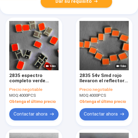
Dar su requisito
2835 espectro
2835 54v Smd rojo
completo verde
llevaron el reflector
comercial del
Chip Full Spectrum
Precio:
negotiable
Precio:
negotiable
microprocesador 2V
MOQ:
4000PCS
MOQ:
4000PCS
de la tira del LED
Obtenga el último precio
Obtenga el último precio
Contactar ahora
Contactar ahora