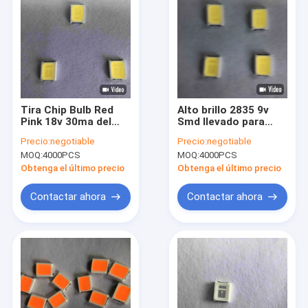
Tira Chip Bulb Red
Alto brillo 2835 9v
Pink 18v 30ma del
Smd llevado para
ODM Smd LED
crecer a Chip Full
Precio:
negotiable
Precio:
negotiable
Spectrum ligero
MOQ:
4000PCS
MOQ:
4000PCS
Obtenga el último precio
Obtenga el último precio
Contactar ahora
Contactar ahora
Hogar
Productos
Videos