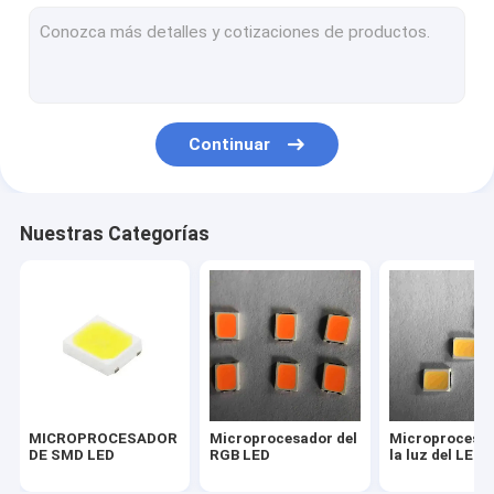
Microprocesador llevado 2835
Microprocesador de 3030 LED
Microprocesador de 4014 LED
Continuar
Microprocesador de 3528 LED
Microprocesador de la tira del LED
Nuestras Categorías
MAZORCA LED DE SMD
Microprocesador 1W del LED
SMD llevó componentes
MICROPROCESADOR
Microprocesador del
Microprocesad
DE SMD LED
RGB LED
la luz del LED