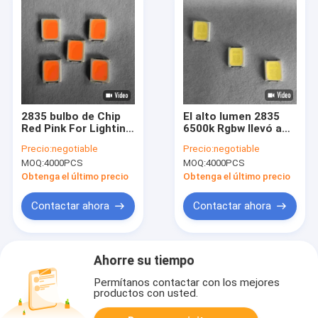
2835 bulbo de Chip
El alto lumen 2835
Red Pink For Lighting
6500k Rgbw llevó a
de la tira de 18v
Chip Light Bulbs Full
Precio:
negotiable
Precio:
negotiable
30ma Smd LED
Spectrum para la
MOQ:
4000PCS
MOQ:
4000PCS
decoración casera
Obtenga el último precio
Obtenga el último precio
Contactar ahora
Contactar ahora
Ahorre su tiempo
Permítanos contactar con los mejores
productos con usted.