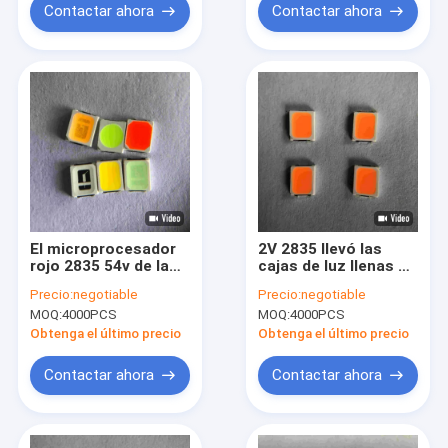
Contactar ahora
Contactar ahora
El microprocesador
2V 2835 llevó las
rojo 2835 54v de la
cajas de luz llenas de
tira de Smd LED para
Chip Led Strip For
Precio:
negotiable
Precio:
negotiable
crece ligero
Commericial del
MOQ:
4000PCS
MOQ:
4000PCS
espectro 3 del
microprocesador del
Obtenga el último precio
Obtenga el último precio
bulbo
Contactar ahora
Contactar ahora