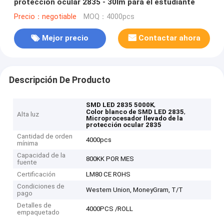
protección ocular 2835 - 30lm para el estudiante
Precio：negotiable
MOQ：4000pcs
Mejor precio
Contactar ahora
Descripción De Producto
,
SMD LED 2835 5000K
,
Color blanco de SMD LED 2835
Alta luz
Microprocesador llevado de la
protección ocular 2835
Cantidad de orden
4000pcs
mínima
Capacidad de la
800KK POR MES
fuente
Certificación
LM80 CE ROHS
Condiciones de
Western Union, MoneyGram, T/T
pago
Detalles de
4000PCS /ROLL
empaquetado