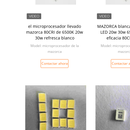
el microprocesador llevado
MAZORCA blanca 
mazorca 80CRI de 6500K 20w
LED 20w 30w 6
30w refresca blanco
eficacia 80
Model: microprocesador de la
Model: microproce
mazorca
mazorc
Min: 4000PCS
Min: 400
Contactar ahora
Contactar 