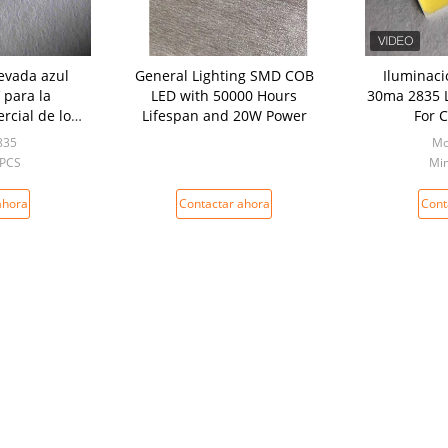
levada azul
General Lighting SMD COB
Iluminaci
 para la
LED with 50000 Hours
30ma 2835 L
rcial de los
Lifespan and 20W Power
For 
os
835
Mo
0PCS
Min
ahora
Contactar ahora
Cont