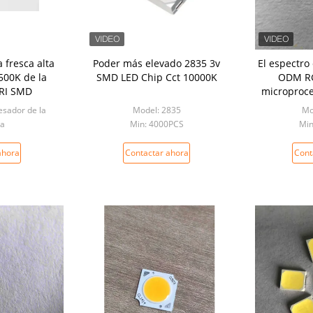
fresca alta
Poder más elevado 2835 3v
El espectro
500K de la
SMD LED Chip Cct 10000K
ODM RG
CRI SMD
microproce
65LM 3v pa
sador de la
Model: 2835
Mo
a
Min: 4000PCS
Min
0PCS
ahora
Contactar ahora
Cont