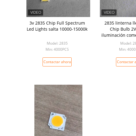
3v 2835 Chip Full Spectrum
2835 linterna l
Led Lights salta 10000-15000k
Chip Bulb 2V
iluminación come
anunci
Model: 2835
Model: 2
Min: 4000PCS
Min: 400
Contactar ahora
Contactar 