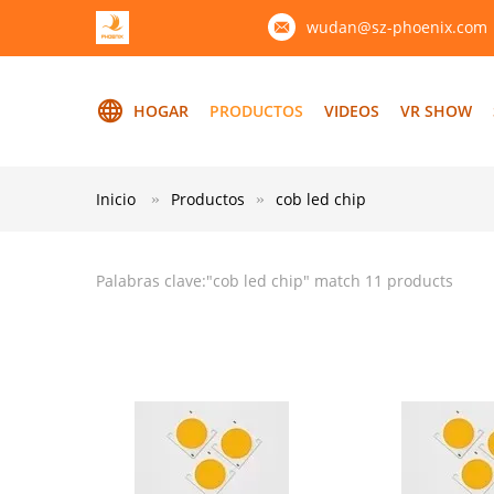
wudan@sz-phoenix.com
HOGAR
PRODUCTOS
VIDEOS
VR SHOW
Inicio
Productos
cob led chip
Palabras clave:"
cob led chip
" match 11 products