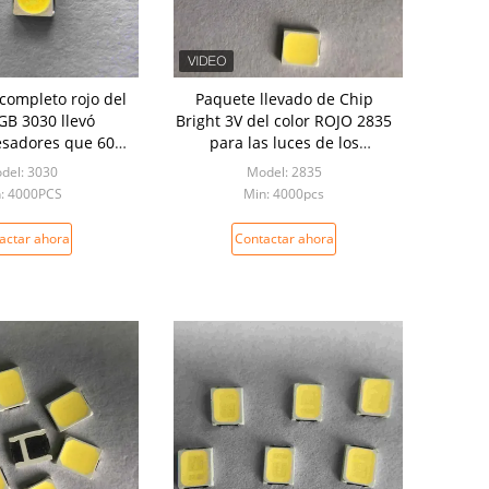
 completo rojo del
Paquete llevado de Chip
B 3030 llevó
Bright 3V del color ROJO 2835
sadores que 60-
para las luces de los
ra crecen ligeros
estudiantes
del: 3030
Model: 2835
: 4000PCS
Min: 4000pcs
actar ahora
Contactar ahora