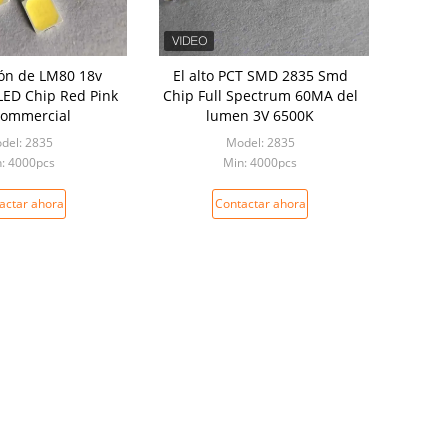
ón de LM80 18v
El alto PCT SMD 2835 Smd
ED Chip Red Pink
Chip Full Spectrum 60MA del
Commercial
lumen 3V 6500K
del: 2835
Model: 2835
: 4000pcs
Min: 4000pcs
actar ahora
Contactar ahora